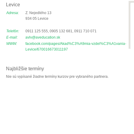
Levice
Adresa:
Z. Nejedlého 13
934 05 Levice
Telefón:
0911 125 555, 0905 132 681, 0911 710 071
E-mail:
avlv@aveducation.sk
WWW:
facebook.com/pages/Akad%C3%A9mia-vzdel%C3%A1vania-
Levice/670016673011197
Najbližšie termíny
Nie sú vypísané žiadne termíny kurzov pre vybraného partnera.